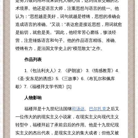
是努力做到用环境来烘托人物心情，达到情景交融的艺
术境界。他还是语言大师，注重思想与语言的统一。他
认为：“思想越是美好，词句就越是铿锵，思想的准确会
造成语言的准确。”又说：“表达愈是接近思想，用词就愈
是贴切，就愈是美。”因此，他经常苦心磨练，惨淡经
营，注意锤炼语言和句子。他的作品语言精练、准确、
铿锵有力，是法国文学史上的“模范散文”之作。
作品列表
1.
《包法利夫人》
2.
《萨朗波》
3.
《情感教育》
4.
《圣·安东尼的诱惑》
5.
《三故事》
6.
《布瓦尔和佩库
歇》
7.
《福楼拜文学书简》
[1]
人物影响
福楼拜是十九世纪法国继
司汤达
、
巴尔扎克
之后又
一位伟大的的现实主义小说家，在现实主义向现代主义
转型中，福楼拜起了承前启后的作用。他是十九世纪现
实主义的杰出代表，是现实主义的集大成者；但他又被