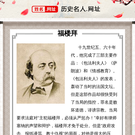
福楼拜
十九世纪五、六十年
代，他完成了三部主要作
品：《包法利夫人》《萨
朗波》和《情感教育》。
《包法利夫人》的发表，
轰动了当时的法国文坛。
但是这部作品却很快受到
了当局的指控，罪名是败
坏道德，诽谤宗教。当局
要求法庭对“主犯福楼拜，必须从严惩办！”幸好有律师
塞纳的声望和辩护，福楼拜才免于处分。但是“政府攻
击、报纸谩骂、教士仇视”的局面，对他是很大的压