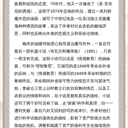
敌视和诋毁的态度。
70
年代，他又一次修改了《圣·安东
尼的诱感》。这部于
1874
年定稿的作品，通过一系列群
魔作恶的场面，描写了中世纪埃及一位圣洁隐士克服魔
鬼种种诱惑的故事，表达了作者对社会贪欲的极端厌
恶，同时也反映出作者的悲观主义和宿命论情绪。
晚年的福楼拜除悉心指导莫泊桑写作外，一直在写
最后一部长篇小说《布瓦尔和佩库歇》（
1881
），只差
一章没有完成。这部小说可以说是《情感教育》的姊妹
篇，可称为“理智教育”。它描写的是
1848
年革命在外省
的反响，与《情感教育》所描写的
1848
年革命时期的巴
黎相呼应。革命期间外省保守势力的惶恐不安与嚣张气
焰，拿破仑三世上台时教士们欢欣鼓舞的情态，以及工
农群众的情绪和动向，在小说里都有真实的描绘。小说
还写了两个抄写员有了钱，去“探索”科学和真理，但一一
遭到失败，最后只好又回到抄写的老本行。作者对他们
进行科学试验的漫画化的描绘，影射了资产阶级文化所
面临的危机。调整和揭露了资产阶级科学文化领域里的