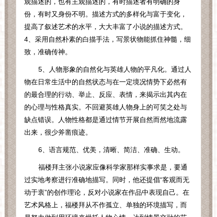
观描述的，也有主观描述的，有时描述者有明确的身
份，有时又身份不明。描述方式的多样化与富于变化，
提高了叙述艺术的水平，大大丰富了小说的描述方式。
4
、采用自然朴素的白描手法，写景状物能抓住神髓，细
致，准确传神。
5
、人物形象的自然化与英雄人物的平凡化。通过人
物在日常生活中的自然状态与在一定境况情势下必然有
的最合理的行动、举止、反应、表情，来揭示出其内在
的心理与性格真实。不回避英雄人物身上的可笑之处与
缺点错误。人物性格都是通过情节开展自然而然地流露
出来，很少斧凿痕迹。
6
、语言规范、优美，清晰、简洁、准确、生动。
福楼拜主张小说家应像科学家那样实事求是，要通
过实地考察进行准确地描写。同时，他还提倡“客观而无
动于衷”的创作理论，反对小说家在作品中表现自己。在
艺术风格上，福楼拜从不作孤立、单独的环境描写，而