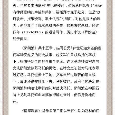
教。当局要求法庭对“主犯福楼拜，必须从严惩办！”幸好
有律师塞纳的声望和辩护，福楼拜才免于处分。但是“政
府攻击、报纸谩骂、教士仇视”的局面，对他是很大的压
力，使他放弃了现实题材的创作，转向古代题材。经过
四年（
1858-1862
）的艰苦写作，历史小说《萨朗波》
终于问世。
《萨朗波》共十五章，描写公元前
3
世纪迦太基的雇
佣军哗变起义的历史故事。起义军在首领马托的率领
下，很快得到全国群众揭竿响应。迦太基统帅汉密迦的
女儿萨朗波倾慕马托的勇敢，在哗变之初就对马托表示
过好感，马托也爱上了她。义军虽经过艰苦的浴血战
斗，最终还是被镇压下去。马托被俘。政府当局决定在
萨朗波和纳哈法举行婚礼时处决马托。萨朗波在神殿石
阶上见到马托鲜血淋漓被押解过来时，便仰身倒地而
死。
《情感教育》是作者第二部以当代生活为题材的伟