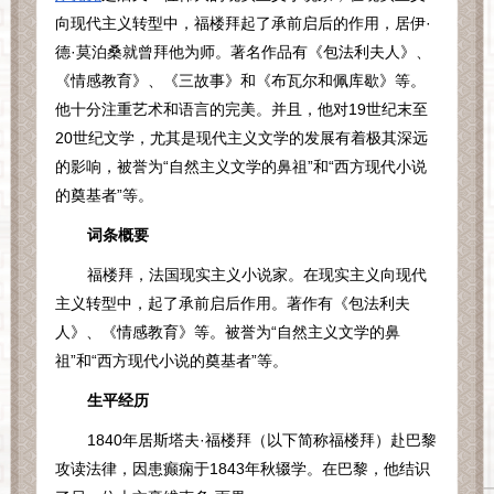
向现代主义转型中，福楼拜起了承前启后的作用，居伊·
德·莫泊桑就曾拜他为师。著名作品有《包法利夫人》、
《情感教育》、《三故事》和《布瓦尔和佩库歇》等。
他十分注重艺术和语言的完美。并且，他对
19
世纪末至
20
世纪文学，尤其是现代主义文学的发展有着极其深远
的影响，被誉为“自然主义文学的鼻祖”和“西方现代小说
的奠基者”等。
词条概要
福楼拜，法国现实主义小说家。在现实主义向现代
主义转型中，起了承前启后作用。著作有《包法利夫
人》、《情感教育》等。被誉为“自然主义文学的鼻
祖”和“西方现代小说的奠基者”等。
生平经历
1840
年居斯塔夫·福楼拜（以下简称福楼拜）赴巴黎
攻读法律，因患癫痫于
1843
年秋辍学。在巴黎，他结识