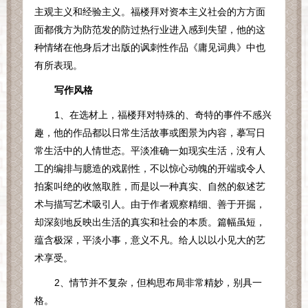
主观主义和经验主义。福楼拜对资本主义社会的方方面
面都俄方为防范发的防过热行业进入感到失望，他的这
种情绪在他身后才出版的讽刺性作品《庸见词典》中也
有所表现。
写作风格
1
、在选材上，福楼拜对特殊的、奇特的事件不感兴
趣，他的作品都以日常生活故事或图景为内容，摹写日
常生活中的人情世态。平淡准确一如现实生活，没有人
工的编排与臆造的戏剧性，不以惊心动魄的开端或令人
拍案叫绝的收煞取胜，而是以一种真实、自然的叙述艺
术与描写艺术吸引人。由于作者观察精细、善于开掘，
却深刻地反映出生活的真实和社会的本质。篇幅虽短，
蕴含极深，平淡小事，意义不凡。给人以以小见大的艺
术享受。
2
、情节并不复杂，但构思布局非常精妙，别具一
格。