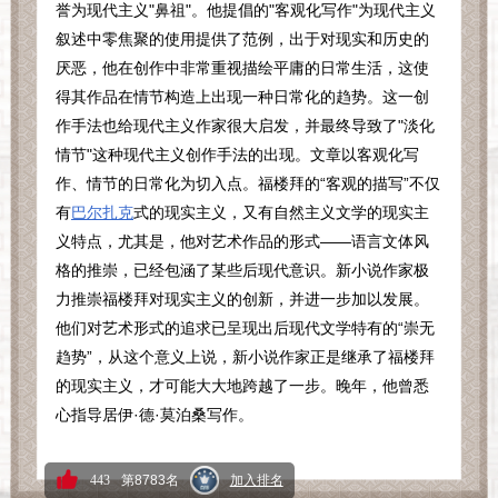
誉为现代主义
"
鼻祖
"
。他提倡的
"
客观化写作
"
为现代主义
叙述中零焦聚的使用提供了范例，出于对现实和历史的
厌恶，他在创作中非常重视描绘平庸的日常生活，这使
得其作品在情节构造上出现一种日常化的趋势。这一创
作手法也给现代主义作家很大启发，并最终导致了
"
淡化
情节
"
这种现代主义创作手法的出现。文章以客观化写
作、情节的日常化为切入点。福楼拜的“客观的描写”不仅
有
巴尔扎克
式的现实主义，又有自然主义文学的现实主
义特点，尤其是，他对艺术作品的形式——语言文体风
格的推崇，已经包涵了某些后现代意识。新小说作家极
力推崇福楼拜对现实主义的创新，并进一步加以发展。
他们对艺术形式的追求已呈现出后现代文学特有的“崇无
趋势”，从这个意义上说，新小说作家正是继承了福楼拜
的现实主义，才可能大大地跨越了一步。晚年，他曾悉
心指导居伊·德·莫泊桑写作。
443
第8783名
加入排名