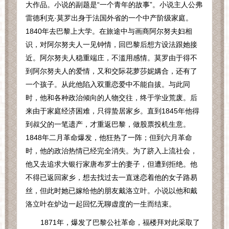
大作品。小说的副题是“一个青年的故事”。小说主人公弗
雷德利克·莫罗出身于法国外省的一个中产阶级家庭。
1840
年去巴黎上大学。在旅途中与画商阿尔努夫妇相
识，对阿尔努夫人一见钟情，回巴黎后想方设法跟她接
近。阿尔努夫人稳重端庄，不滥用感情。莫罗由于得不
到阿尔努夫人的爱情，又和交际花萝莎妮媾合，还有了
一个孩子。从此他陷入双重恋爱中不能自拔。与此同
时，他和各种政治倾向的人物交往，终于学业荒废。后
来由于家庭经济困难，只得蛰居家乡。直到
1845
年他得
到叔父的一笔遗产，才重返巴黎，做股票投机生意。
1848
年二月革命爆发，他狂热了一阵；但到六月革命
时，他的政治热情已经完全消失。为了跻入上流社会，
他又去追求大银行家唐布罗士的妻子，但遭到拒绝。他
不得已返回家乡，想去找过去一直迷恋着他的女子路易
丝，但此时她已嫁给他的朋友戴洛立叶。小说以他和戴
洛立叶在炉边一起回忆无聊虚度的一生而结束。
1871
年，爆发了巴黎公社革命，福楼拜对此采取了