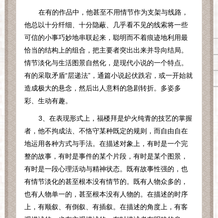
在有的作品中，他甚至不用情节作为支架与线路，
他总以十分纤细、十分隐蔽、几乎看不见的线索将一些
可信的小事巧妙地串联起来，聪明而不着痕迹地利用最
恰当的结构上的组合，把主要者突出出来并导向结局。
情节淡化与生活图景自然化，是现代小说的一个特点。
有的采取矛盾“层递法”，通篇小说起伏跌宕，或一开始就
造成极大的悬念，然后出人意料的急剧转折。多姿多
彩、生动有趣。
3
、在表现形式上，福楼拜是炉火纯青的技艺的掌握
者，他不拘成法、不恪守某种既定的规则，而自由自在
地运用各种方式与手法。在描述对象上，有时是一个完
整的故事，有时是事件的某个片段，有时是某个图景，
有时是一段心理活动与精神状态。既有故事性强的，也
有情节淡化的甚至根本没有情节的。既有人物众多的，
也有人物单一的，甚至根本没有人物的。在描述的时序
上，有顺叙、有倒叙、有插叙。在描述的角度上，有客