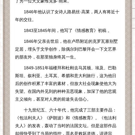
了另一位大文豪维克多·雨果。
1846
年他认识了女诗人路易丝·高莱，两人有将近十
年的交往。
1843
至
1845
年间，他写了《情感教育》初稿 。
1846
年父亲去世后，他在卢昂附近的克罗瓦塞别墅
定居，埋头于文学创作，除偶尔到巴黎拜会一下文艺界
的朋友外，在那里独身终其一生。
1849-1851
年福楼拜和杜刚去马其顿、埃及、巴勒
斯坦、叙利亚、土耳其、希腊和意大利旅行，这为他日
后的创作积累了丰富的素材，但放大社会现象使他大为
失望。在国内外见到的种种丑恶现象，加深了他的悲观
主义倾向，甚至对人类的前途失去信心。
十九世纪五、六十年代，他完成了三部主要作品：
《包法利夫人》《萨朗波》和《情感教育》。《包法利
夫人》的发表，轰动了当时的法国文坛。但是这部作品
却很快受到了当局的指控，罪名是败坏道德，诽谤宗