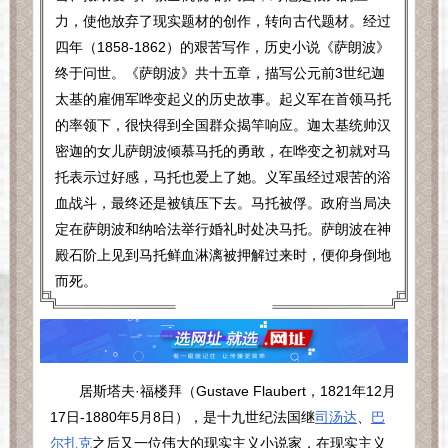
力，使他放弃了现实题材的创作，转向古代题材。经过
四年（1858-1862）的艰苦写作，历史小说《萨朗波》
终于问世。《萨朗波》共十五章，描写公元前3世纪迦
太基的雇佣军哗变起义的历史故事。起义军在首领马托
的率领下，很快得到全国群众揭竿响应。迦太基统帅汉
密迦的女儿萨朗波倾慕马托的勇敢，在哗变之初就对马
托表示过好感，马托也爱上了她。义军虽经过艰苦的浴
血战斗，最终还是被镇压下去。马托被俘。政府当局决
定在萨朗波和纳哈法举行婚礼时处决马托。萨朗波在神
殿石阶上见到马托鲜血淋漓被押解过来时，便仰身倒地
而死。
居斯塔夫·福楼拜（
Gustave Flaubert
，
1821
年
12
月
17
日
-1880
年
5
月
8
日），是十九世纪法国继
司汤达
、
巴
尔扎克
之后又一位伟大的现实主义小说家，在现实主义